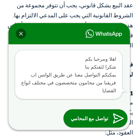
عقد البيع بشكل قانوني، يجب أن تتوفر مجموعة من
الشروط القانونية التي يجب على المدعي الالتزام بها.
هذه الشروط تضمن أن تكون الدعوى قائمة على أساس
قانوني قوي، مما يسهل على المحكمة اتخاذ القرار
المناسب.
اهلا ومرحبا بكم
فيما يلي الشروط القانونية الأساسية التي يجب توافرها
شكرا لثقتكم بنا
لرفع دعوى فسخ عقد البيع:
يمكنكم التواصل معنا عن طريق الواتس اب
فريقنا من محامون متخصصون في مختلف انواع
القضايا
1. وجود عقد بيع صحيح:
من الشروط الأساسية لرفع دعوى فسخ عقد البيع أن
يكون هناك عقد بيع صحيح بين الأطراف. يجب أن يكون
تواصل مع المحامي
العقد مستوفياً لجميع العناصر الأساسية التي تتطلبها
العقود، مثل: