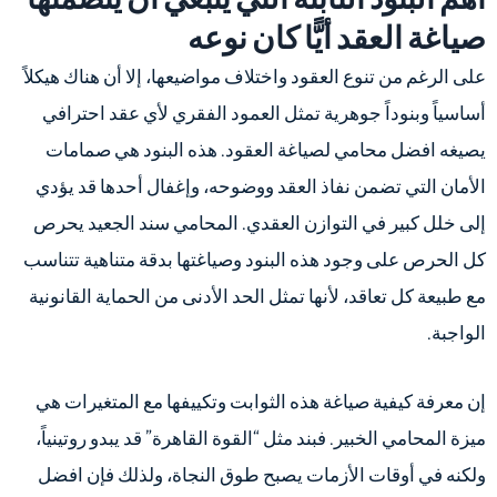
صياغة العقد أيًّا كان نوعه
على الرغم من تنوع العقود واختلاف مواضيعها، إلا أن هناك هيكلاً
أساسياً وبنوداً جوهرية تمثل العمود الفقري لأي عقد احترافي
يصيغه افضل محامي لصياغة العقود. هذه البنود هي صمامات
الأمان التي تضمن نفاذ العقد ووضوحه، وإغفال أحدها قد يؤدي
إلى خلل كبير في التوازن العقدي. المحامي سند الجعيد يحرص
كل الحرص على وجود هذه البنود وصياغتها بدقة متناهية تتناسب
مع طبيعة كل تعاقد، لأنها تمثل الحد الأدنى من الحماية القانونية
الواجبة.
إن معرفة كيفية صياغة هذه الثوابت وتكييفها مع المتغيرات هي
ميزة المحامي الخبير. فبند مثل “القوة القاهرة” قد يبدو روتينياً،
ولكنه في أوقات الأزمات يصبح طوق النجاة، ولذلك فإن افضل