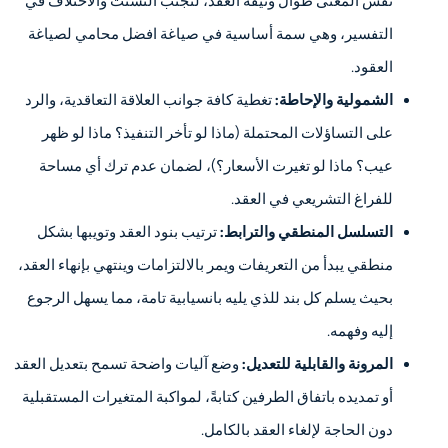
نفس المعنى طوال وثيقة العقد، لتجنب التشتت والاختلاف في
التفسير، وهي سمة أساسية في صياغة افضل محامي لصياغة
العقود.
الشمولية والإحاطة:
تغطية كافة جوانب العلاقة التعاقدية، والرد
على التساؤلات المحتملة (ماذا لو تأخر التنفيذ؟ ماذا لو ظهر
عيب؟ ماذا لو تغيرت الأسعار؟)، لضمان عدم ترك أي مساحة
للفراغ التشريعي في العقد.
التسلسل المنطقي والترابط:
ترتيب بنود العقد وتويبها بشكل
منطقي يبدأ من التعريفات ويمر بالالتزامات وينتهي بإنهاء العقد،
بحيث يسلم كل بند للذي يليه بانسيابية تامة، مما يسهل الرجوع
إليه وفهمه.
المرونة والقابلية للتعديل:
وضع آليات واضحة تسمح بتعديل العقد
أو تمديده باتفاق الطرفين كتابةً، لمواكبة المتغيرات المستقبلية
دون الحاجة لإلغاء العقد بالكامل.