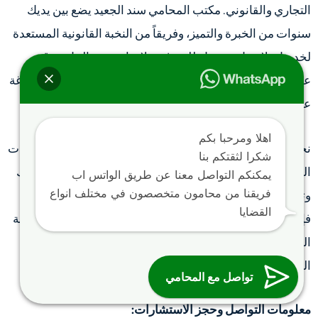
التجاري والقانوني. مكتب المحامي سند الجعيد يضع بين يديك
سنوات من الخبرة والتميز، وفريقاً من النخبة القانونية المستعدة
لخدمتك. لا تترك عقودك للصدفة، ولا تغامر بمصالحك بتوقيع
عقود لم يراجعها مختص. إن الوقاية خير من العلاج، وتكلفة صياغة
عقد محكم اليوم لا تذكر مقارنة بتكلفة النزاعات القضائية غداً.
اهلا ومرحبا بكم
نحن في مكتب المحامي سند الجعيد نلتزم بتقديم أعلى مستويات
شكرا لثقتكم بنا
الجودة والمهنية، ونضمن لك الحصول على عقود تحمي حقوقك
يمكنكم التواصل معنا عن طريق الواتس اب
فريقنا من محامون متخصصون في مختلف انواع
وتدعم نجاحك. سواء كنت فرداً، أو رائد أعمال، أو شركة كبرى،
القضايا
فإننا نملك الحلول القانونية التي تناسبك. تواصل معنا الآن لتجربة
الفرق الذي يحدثه التعامل مع افضل محامي لصياغة العقود في
المملكة.
تواصل مع المحامي
معلومات التواصل وحجز الاستشارات: