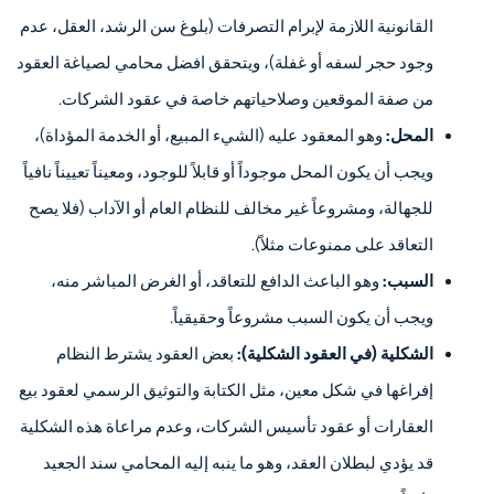
القانونية اللازمة لإبرام التصرفات (بلوغ سن الرشد، العقل، عدم
وجود حجر لسفه أو غفلة)، ويتحقق افضل محامي لصياغة العقود
من صفة الموقعين وصلاحياتهم خاصة في عقود الشركات.
المحل:
وهو المعقود عليه (الشيء المبيع، أو الخدمة المؤداة)،
ويجب أن يكون المحل موجوداً أو قابلاً للوجود، ومعيناً تعييناً نافياً
للجهالة، ومشروعاً غير مخالف للنظام العام أو الآداب (فلا يصح
التعاقد على ممنوعات مثلاً).
السبب:
وهو الباعث الدافع للتعاقد، أو الغرض المباشر منه،
ويجب أن يكون السبب مشروعاً وحقيقياً.
الشكلية (في العقود الشكلية):
بعض العقود يشترط النظام
إفراغها في شكل معين، مثل الكتابة والتوثيق الرسمي لعقود بيع
العقارات أو عقود تأسيس الشركات، وعدم مراعاة هذه الشكلية
قد يؤدي لبطلان العقد، وهو ما ينبه إليه المحامي سند الجعيد