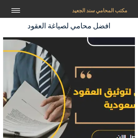
خطي
لى
مكتب المحامي سند الجعيد
لمحتوى
افضل محامي لصياغة العقود