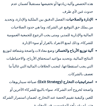
هذه الحصص وآلية زيادتها أو تخفيضها مستقبلاً لضمان عدم
حدوث غبن لأي طرف.
الإدارة والصلاحيات:
الفصل الدقيق بين الملكية والإدارة، وتحديد
من يملك حق التوقيع عن الشركة، وما هي حدود الصلاحيات
المالية والإدارية للمدير، ومتى يجب الرجوع للجمعية العمومية
للشركاء، وذلك لمنع الانفراد بالقرار أو سوء الإدارة.
آلية توزيع الأرباح والخسائر:
وضع معادلات واضحة وشفافة لتوزيع
النتائج المالية، وتحديد مواعيد استحقاق الأرباح، والاحتياطيات
التي يجب استقطاعها، لتجنب الخلافات المالية التي غالباً ما
تعصف بالشركات.
استراتيجيات التخارج (Exit Strategy):
صياغة سيناريوهات
واضحة لخروج أحد الشركاء، سواء بالبيع للشركاء الآخرين أو
للغير، وكيفية تقييم الحصة عند التخارج، لضمان استمرار الشركة
حتى لو رغب أحد المؤسسين في المغادرة.