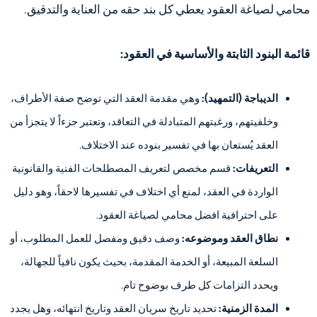
محامي لصياغة العقود يعطي كل بند حقه من العناية والتدقيق.
قائمة البنود الثابتة والأساسية في العقود:
الديباجة (التمهيد):
وهي مقدمة العقد التي توضح صفة الأطراف،
وخلفيتهم، ورغبتهم المتبادلة في التعاقد، وتعتبر جزءاً لا يتجزأ من
العقد يُستعان بها في تفسير بنوده عند الاختلاف.
التعريفات:
قسم مخصص لتعريف المصطلحات الفنية والقانونية
الواردة في العقد، لمنع أي اختلاف في تفسيرها لاحقاً، وهو دليل
على احترافية افضل محامي لصياغة العقود.
نطاق العقد وموضوعه:
وصف دقيق ومفصل للعمل المطلوب، أو
السلعة المبيعة، أو الخدمة المقدمة، بحيث يكون نافياً للجهالة،
ويحدد التزامات كل طرف بوضوح تام.
المدة الزمنية:
تحديد تاريخ سريان العقد وتاريخ انتهائه، وهل يجدد