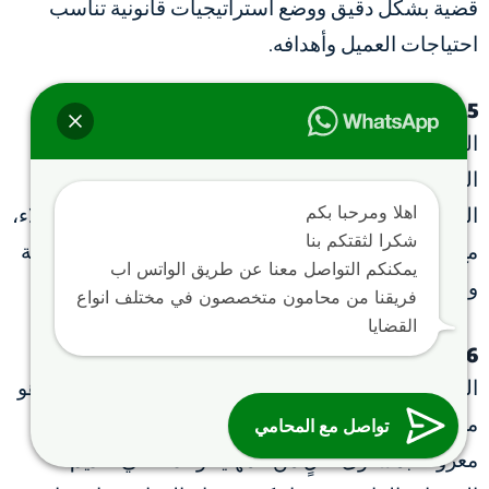
قضية بشكل دقيق ووضع استراتيجيات قانونية تناسب
احتياجات العميل وأهدافه.
5. القدرة على التواصل الفعّال
التواصل الجيد مع المحامي أمر بالغ الأهمية لضمان فهم
العميل لجميع الجوانب القانونية المتعلقة بقضيته. شركة
اهلا ومرحبا بكم
المحامي سند الجعيد توفر قنوات تواصل فعّالة مع العملاء،
شكرا لثقتكم بنا
مع الحرص على توضيح كل خطوة يتم اتخاذها في القضية
يمكنكم التواصل معنا عن طريق الواتس اب
ومتابعة تطوراتها بشكل مستمر.
فريقنا من محامون متخصصون في مختلف انواع
القضايا
6. الالتزام بالمواعيد والمهنية
التزام المكتب بالمواعيد واحترافية التعامل مع القضايا هو
معيار آخر لاختيار الأفضل. شركة المحامي سند الجعيد
تواصل مع المحامي
معروفة بمستوى عالٍ من المهنية والدقة في تقديم