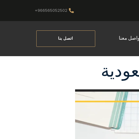
966565052502+
واصل معنا
اتصل بنا
عودية