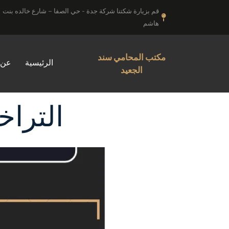
خطي
قم بزيارة شكتنا شركة جدة - حي الصفا – شارع خالده بنت
لى
هاشم
لمحتوى
مكتب المحامي سند
الرئيسية
عن 
الجعيد
التراخ