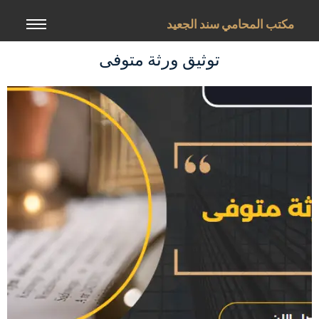
خطي
لى
مكتب المحامي سند الجعيد
لمحتوى
توثيق ورثة متوفى