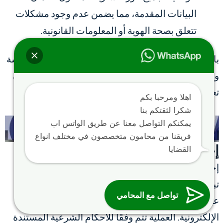
البيانات المقدمة، مما يضمن عدم وجود مشكلات
تتعلق بصحة الهوية أو المعلومات القانونية.
باتباع هذه الشروط، تُصبح عملية توثيق الورثة أكثر سلاسة
وفعالية، مما يضمن إتمام الإجراءات بسرعة ودقة وبدون
تعقيدات.
اهلا ومرحبا بكم
شكرا لثقتكم بنا
يمكنكم التواصل معنا عن طريق الواتس اب
فريقنا من محامون متخصصون في مختلف انواع
إجراءات توزيع التركة في السعودية
القضايا
إجراءات توزيع التركة في السعودية تتبع خطوات محددة
تبدأ بتوثيق وحصر الورثة، تليها تقديم طلب لتوزيع التركة
تواصل مع المحامي
عبر المحكمة المختصة أو من خلال بوابة “ناجز”
الإلكترونية. العملية تتم وفقًا للأحكام الشرعية المستندة