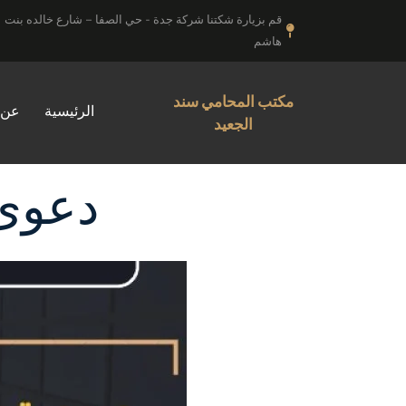
خطي
قم بزيارة شكتنا شركة جدة - حي الصفا – شارع خالده بنت
لى
هاشم
لمحتوى
مكتب المحامي سند
الرئيسية
عن 
الجعيد
دعوى 