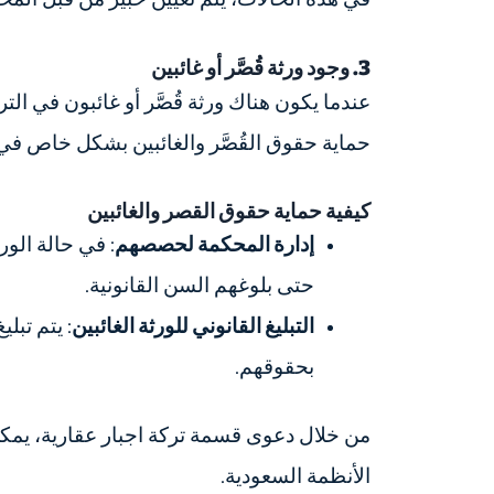
3. وجود ورثة قُصَّر أو غائبين
عندما يكون هناك ورثة قُصَّر أو غائبون في ا
حماية حقوق القُصَّر والغائبين بشكل خاص في ا
كيفية حماية حقوق القصر والغائبين
إدارة المحكمة لحصصهم
: في حالة الو
حتى بلوغهم السن القانونية.
التبليغ القانوني للورثة الغائبين
: يتم تبل
بحقوقهم.
من خلال دعوى قسمة تركة اجبار عقارية، يمكن ل
الأنظمة السعودية.