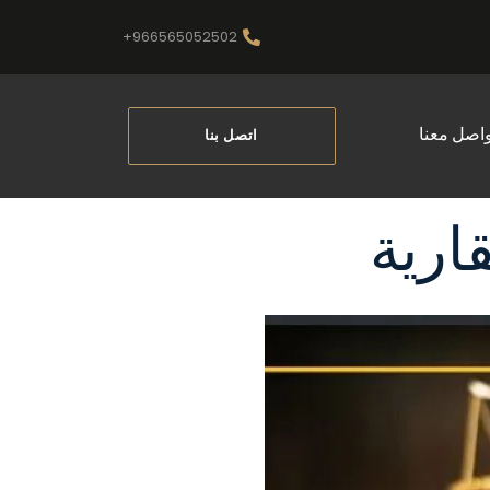
966565052502+
واصل معنا
اتصل بنا
ارية