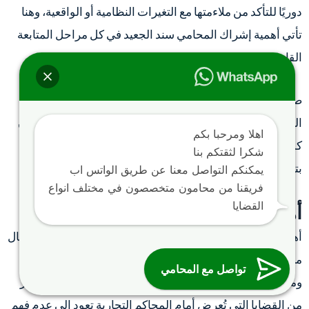
دوريًا للتأكد من ملاءمتها مع التغيرات النظامية أو الواقعية، وهنا
تأتي أهمية إشراك المحامي سند الجعيد في كل مراحل المتابعة
القانونية.
صياغة العقد التجاري بشكل احترافي لا تضمن فقط سلامة
العلاقة القانونية، بل تمنح الثقة والاطمئنان للأطراف. ولهذا فإن
اهلا ومرحبا بكم
كل بند يجب أن يُصاغ بدقة ويُراجع باحتراف مع الالتزام الكامل
شكرا لثقتكم بنا
بتطبيق شروط العقد التجاري في كل خطوة.
يمكنكم التواصل معنا عن طريق الواتس اب
فريقنا من محامون متخصصون في مختلف انواع
القضايا
أهمية مراجعة شروط العقد التجاري
أهمية مراجعة شروط العقد التجاري لا يمكن التقليل منها بأي حال
من الأحوال، فهي الخطوة الفاصلة بين علاقة تعاقدية آمنة
تواصل مع المحامي
ومستقرة، وبين عقد مُفخخ بالنزاعات والمخاطر النظامية. كثير
من القضايا التي تُعرض أمام المحاكم التجارية تعود إلى عدم فهم