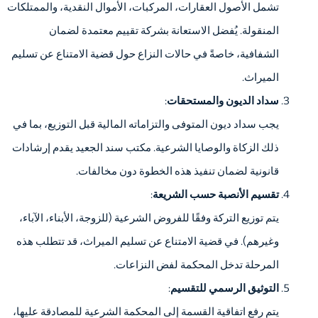
تشمل الأصول العقارات، المركبات، الأموال النقدية، والممتلكات
المنقولة. يُفضل الاستعانة بشركة تقييم معتمدة لضمان
الشفافية، خاصةً في حالات النزاع حول قضية الامتناع عن تسليم
الميراث.
سداد الديون والمستحقات
:
يجب سداد ديون المتوفى والتزاماته المالية قبل التوزيع، بما في
ذلك الزكاة والوصايا الشرعية. مكتب سند الجعيد يقدم إرشادات
قانونية لضمان تنفيذ هذه الخطوة دون مخالفات.
تقسيم الأنصبة حسب الشريعة
:
يتم توزيع التركة وفقًا للفروض الشرعية (للزوجة، الأبناء، الآباء،
وغيرهم). في قضية الامتناع عن تسليم الميراث، قد تتطلب هذه
المرحلة تدخل المحكمة لفض النزاعات.
التوثيق الرسمي للتقسيم
:
يتم رفع اتفاقية القسمة إلى المحكمة الشرعية للمصادقة عليها،