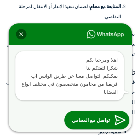
المتابعة مع محامٍ
: لضمان تنفيذ الإنذار أو الانتقال لمرحلة
التقاضي.
يجب أن يكون الإنذار واضحًا وخاليًا من التهديدات غير القانونية،
مع التركيز على الحقوق المشروعة للورثة في قضية الامتناع عن
تسليم الميراث.
اهلا ومرحبا بكم
شكرا لثقتكم بنا
تابع إنذار امتناع عن تسليم ميراث :
يمكنكم التواصل معنا عن طريق الواتس اب
في سياق قضية الامتناع عن تسليم الميراث، يُعد الإنذار القانوني
فريقنا من محامون متخصصون في مختلف انواع
القضايا
خطوة حاسمة لحماية حقوق الورثة. يُوجه الإنذار عادةً إلى
الشخص الممتنع عن تسليم الحصص الموروثة، مع توضيح
المطالبات القانونية والمواعيد المحددة للاستجابة.
تواصل مع المحامي
أهمية الإنذار
: