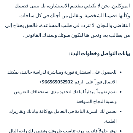
الموكلين. نحن لا نكتفي بتقديم الاستشارة، بل نتبنى قضيتك
وكأنها قضيتنا الشخصية، ونقاتل من أجلك في كل ساحات
التقاضي واللجان. لا تتردد في طلب المساعدة، فالحق يحتاج إلى
من يطالب به، ونحن هنا لنكون صوتك وسندك القانوني.
بيانات التواصل وخطوات البدء:
للحصول على استشارة فورية ومباشرة لدراسة حالتك، يمكنك
الاتصال فوراً على الرقم:
966565052502+
نقدم تقييماً مبدئياً لملفك لتحديد مدى استحقاقك للتعويض
ونسبة النجاح المتوقعة.
نضمن لك السرية التامة في التعامل مع كافة بياناتك وتقاريرك
الطبية.
نوفر حلولاً قانونية مرنة تناسب ظروفك وتضمن لك راحة البال