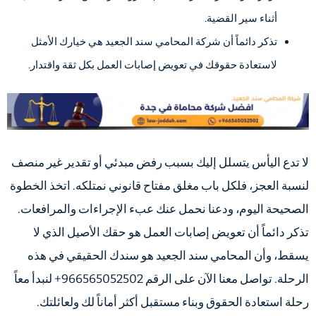
أثناء سير القضية.
تذكر دائماً أن شركة المحامي سند الجعيد هي خيارك الأمثل
لاستعادة حقوقك في تعويض إصابات العمل بكل ثقة واقتدار.
لا تدع اليأس يتسلل إليك بسبب رفض مبدئي أو تقدير غير منصف
لنسبة العجز، فلكل باب مغلق مفتاح قانوني نمتلكه. اتخذ الخطوة
الصحيحة اليوم، ودعنا نحمل عنك عبء الإجراءات والمرافعات.
تذكر دائماً أن تعويض إصابات العمل هو حقك الأصيل الذي لا
يسقط، وأن المحامي سند الجعيد هو سندك الحقيقي في هذه
الرحلة. تواصل معنا الآن على الرقم 966565052502+ لنبدأ معاً
رحلة استعادة الحقوق وبناء مستقبل أكثر أماناً لك ولعائلتك.