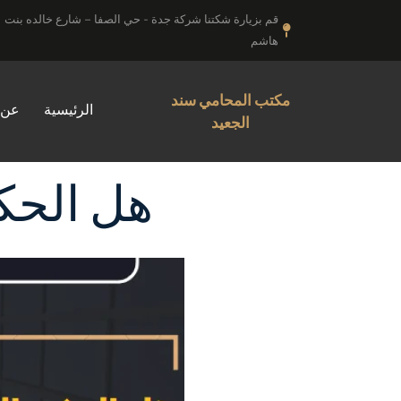
خطي
قم بزيارة شكتنا شركة جدة - حي الصفا – شارع خالده بنت
لى
هاشم
لمحتوى
مكتب المحامي سند
الرئيسية
عن 
الجعيد
هل الحك