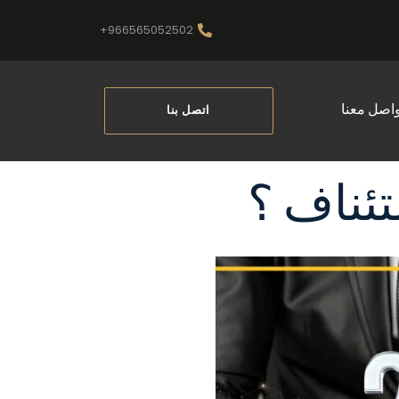
966565052502+
واصل معنا
اتصل بنا
ئناف ؟