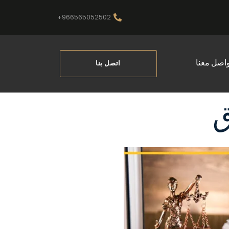
966565052502+
واصل معنا
اتصل بنا
ق