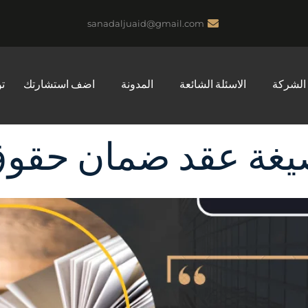
sanadaljuaid@gmail.com
الشركة
الاسئلة الشائعة
المدونة
اضف استشارتك
ت
غة عقد ضمان حقو