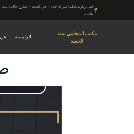
خطي
قم بزيارة شكتنا شركة جدة - حي الصفا – شارع خالده بنت
لى
هاشم
لمحتوى
مكتب المحامي سند
الرئيسية
عن 
الجعيد
صي