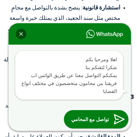
استشارة قانونية
: ينصح بشدة بالتواصل مع محامٍ
مختص مثل سند الجعيد، الذي يمتلك خبرة واسعة
في التعامل مع القضايا المصرفية. يمكنك التواصل
معه على الرقم 966565052502+ لمزيد من
المعلومات.
اهلا ومرحبا بكم
التواصل مع البنك
: قبل رفع الدعوى، يُفضل المحاولة
شكرا لثقتكم بنا
لحل النزاع بشكل ودي عبر التواصل المباشر مع
يمكنكم التواصل معنا عن طريق الواتس اب
البنك.
فريقنا من محامون متخصصون في مختلف انواع
القضايا
3. الأثر القانوني لرفع دعوى على بنك
التأثير على السجل الائتماني
: قد يؤثر رفع دعوى ضد
بنك على السجل الائتماني للعميل، مما يؤثر على
تواصل مع المحامي
قدرته على الحصول على قروض مستقبلية.
المدة القانونية
: يجب أن يكون العملاء على دراية بأن